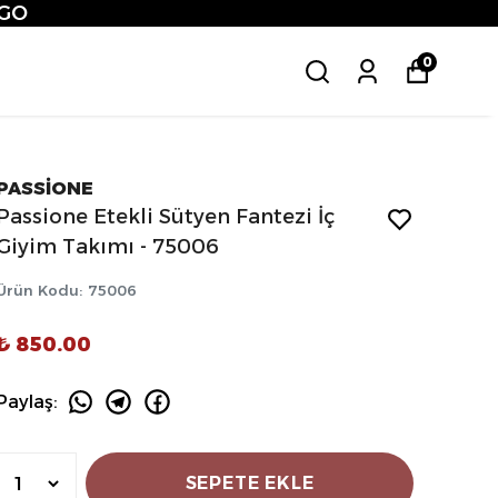
ETSİZ
0
PASSİONE
Passione Etekli Sütyen Fantezi İç
Giyim Takımı - 75006
Ürün Kodu
:
75006
₺ 850.00
Paylaş
:
SEPETE EKLE