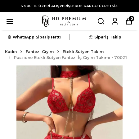
3.500 TL ÜZERİ ALIŞVERİŞLERDE KARGO ÜCRETSİZ
0
🟢 WhatsApp Sipariş Hattı
📦 Sipariş Takip
Kadın
Fantezi Giyim
Etekli Sütyen Takım
Passione Etekli Sütyen Fantezi İç Giyim Takımı - 70021