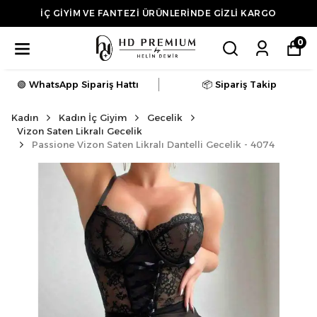
3.500 TL ÜZERİ ALIŞVERİŞLERDE KARGO ÜCRETSİZ
0
🟢 WhatsApp Sipariş Hattı
📦 Sipariş Takip
Kadın
Kadın İç Giyim
Gecelik
Vizon Saten Likralı Gecelik
Passione Vizon Saten Likralı Dantelli Gecelik - 4074