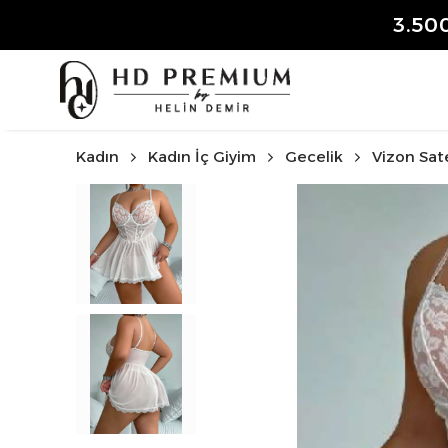
3.50
Kadın
Kadın İç Giyim
Gecelik
Vizon Sate