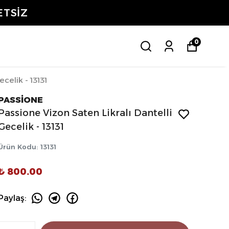
ETSİZ
0
celik - 13131
PASSİONE
Passione Vizon Saten Likralı Dantelli
Gecelik - 13131
Ürün Kodu
:
13131
₺ 800.00
Paylaş
: