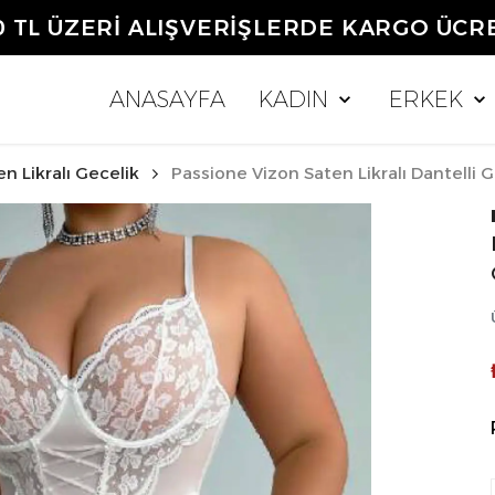
0 TL ÜZERİ ALIŞVERİŞLERDE KARGO ÜCR
ANASAYFA
KADIN
ERKEK
n Likralı Gecelik
Passione Vizon Saten Likralı Dantelli Ge