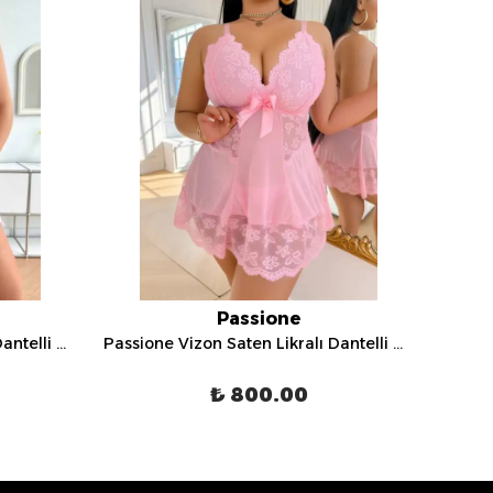
Passione
Passione Vizon Saten Likralı Dantelli Gecelik - 13132
Passione Vizon Saten Likralı Dantelli Gecelik - 13136
₺ 800.00