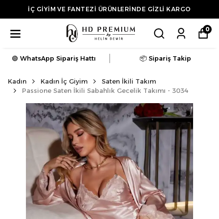
3.500 TL ÜZERİ ALIŞVERİŞLERDE KARGO ÜCRETSİZ
0
🟢 WhatsApp Sipariş Hattı
📦 Sipariş Takip
Kadın
Kadın İç Giyim
Saten İkili Takım
Passione Saten İkili Sabahlık Gecelik Takımı - 3034