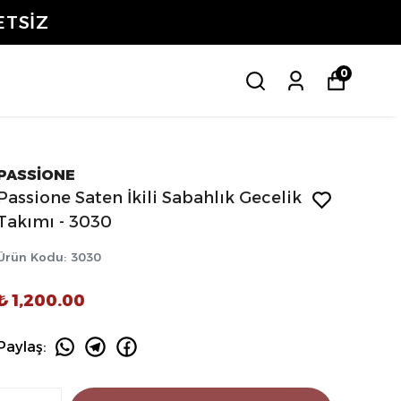
ETSİZ
0
PASSİONE
Passione Saten İkili Sabahlık Gecelik
Takımı - 3030
Ürün Kodu
:
3030
₺ 1,200.00
Paylaş
: