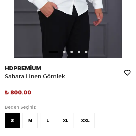
HDPREMİUM
Sahara Linen Gömlek
₺ 800.00
Beden Seçiniz
S
M
L
XL
XXL