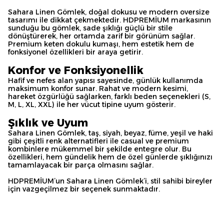
Sahara Linen Gömlek, doğal dokusu ve modern oversize
tasarımı ile dikkat çekmektedir. HDPREMİUM markasının
sunduğu bu gömlek, sade şıklığı güçlü bir stile
dönüştürerek, her ortamda zarif bir görünüm sağlar.
Premium keten dokulu kumaşı, hem estetik hem de
fonksiyonel özellikleri bir araya getirir.
Konfor ve Fonksiyonellik
Hafif ve nefes alan yapısı sayesinde, günlük kullanımda
maksimum konfor sunar. Rahat ve modern kesimi,
hareket özgürlüğü sağlarken, farklı beden seçenekleri (S,
M, L, XL, XXL) ile her vücut tipine uyum gösterir.
Şıklık ve Uyum
Sahara Linen Gömlek, taş, siyah, beyaz, füme, yeşil ve haki
gibi çeşitli renk alternatifleri ile casual ve premium
kombinlere mükemmel bir şekilde entegre olur. Bu
özellikleri, hem gündelik hem de özel günlerde şıklığınızı
tamamlayacak bir parça olmasını sağlar.
HDPREMİUM’un Sahara Linen Gömlek’i, stil sahibi bireyler
için vazgeçilmez bir seçenek sunmaktadır.