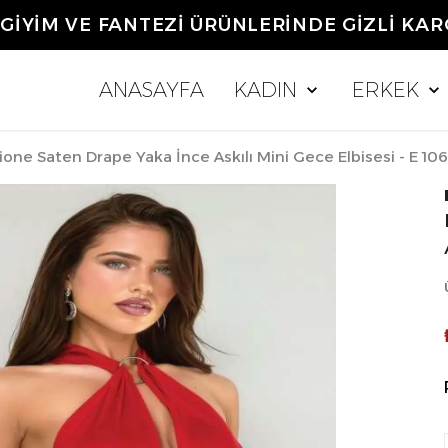
0 TL ÜZERİ ALIŞVERİŞLERDE KARGO ÜCR
ANASAYFA
KADIN
ERKEK
ione Saten Drape Yaka İnce Askılı Mini Gece Elbisesi - E 10