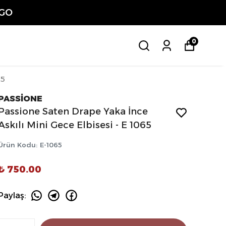
ETSİZ
0
65
PASSİONE
Passione Saten Drape Yaka İnce
Askılı Mini Gece Elbisesi - E 1065
Ürün Kodu
:
E-1065
₺ 750.00
Paylaş
: