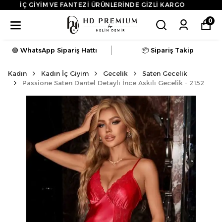
3.500 TL ÜZERİ ALIŞVERİŞLERDE KARGO ÜCRETSİZ
0
🟢 WhatsApp Sipariş Hattı
📦 Sipariş Takip
Kadın
Kadın İç Giyim
Gecelik
Saten Gecelik
Passione Saten Dantel Detaylı İnce Askılı Gecelik - 2152