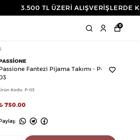
ETSİZ
0
3
PASSİONE
Passione Fantezi Pijama Takımı - P-
03
Ürün Kodu
:
P-03
₺ 750.00
Paylaş
: