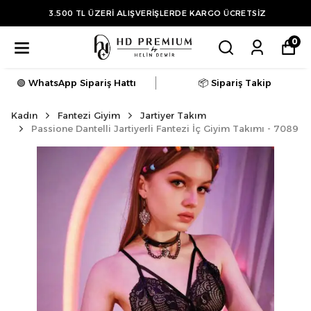
3.500 TL ÜZERİ ALIŞVERİŞLERDE KARGO ÜCRETSİZ
0
🟢 WhatsApp Sipariş Hattı
📦 Sipariş Takip
Kadın
Fantezi Giyim
Jartiyer Takım
Passione Dantelli Jartiyerli Fantezi İç Giyim Takımı - 7089