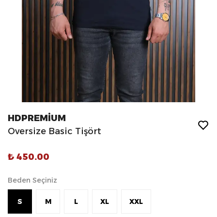
HDPREMİUM
Oversize Basic Tişört
₺ 450.00
Beden Seçiniz
S
M
L
XL
XXL