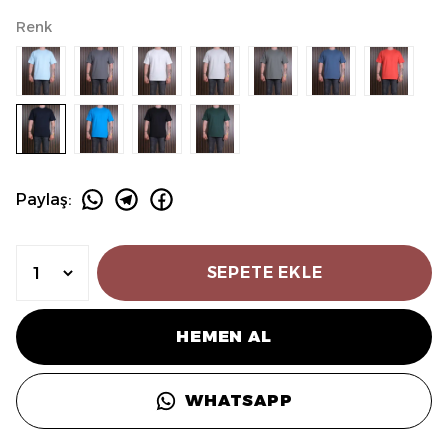
Renk
Paylaş
:
SEPETE EKLE
HEMEN AL
WHATSAPP