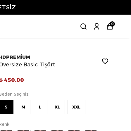
ETSİZ
0
HDPREMİUM
Oversize Basic Tişört
₺ 450.00
Beden Seçiniz
S
M
L
XL
XXL
Renk