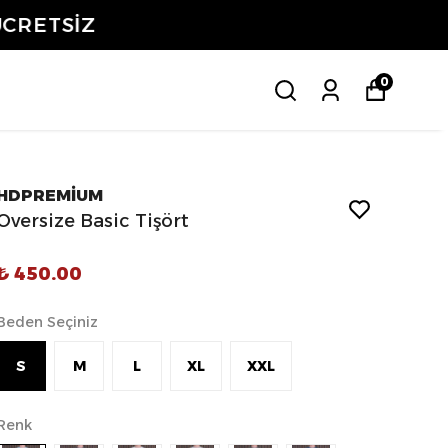
ETSİZ
0
HDPREMİUM
Oversize Basic Tişört
₺ 450.00
Beden Seçiniz
S
M
L
XL
XXL
Renk