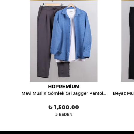
HDPREMİUM
Bej Muslin Gömlek Kahverengi Jagger Pantolon Kombin - HDP0469
Mavi Muslin Gömlek Gri Jagger Pantolon Üçlü Kombin - HDP0453
₺ 1,500.00
5 BEDEN