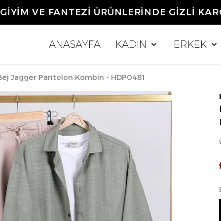
0 TL ÜZERİ ALIŞVERİŞLERDE KARGO ÜCR
ANASAYFA
KADIN
ERKEK
Bej Jagger Pantolon Kombin - HDP0481