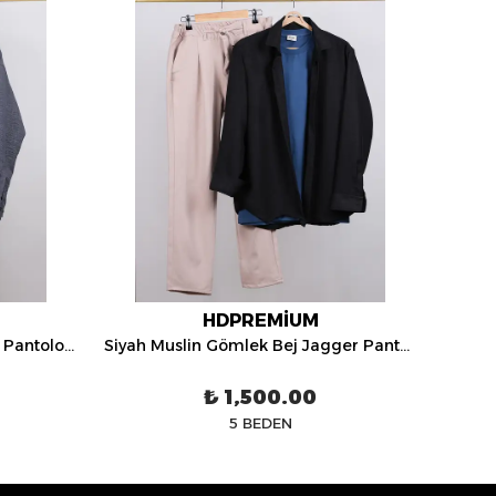
HDPREMİUM
Gri Muslin Gömlek Gri Jagger Pantolon Üçlü Kombin - HDP0510
Siyah Muslin Gömlek Bej Jagger Pantolon Üçlü Kombin - HDP0461
₺ 1,500.00
5 BEDEN